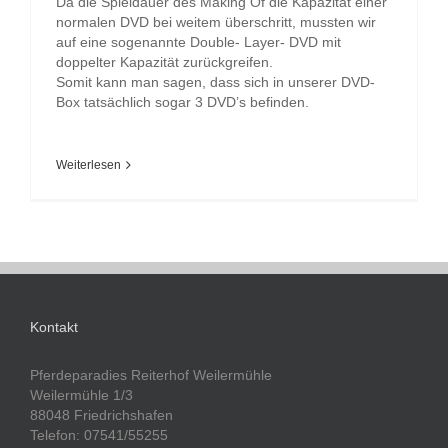
Da die Spieldauer des Making Of die Kapazität einer
normalen DVD bei weitem überschritt, mussten wir
auf eine sogenannte Double- Layer- DVD mit
doppelter Kapazität zurückgreifen.
Somit kann man sagen, dass sich in unserer DVD-
Box tatsächlich sogar 3 DVD’s befinden.
Weiterlesen
Kontakt
Pferdeparadies Reiterhof Weilermühle
Weilermühle 1/3
88048 Friedrichshafen
Telefon: 07541/55255