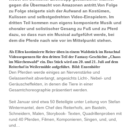
gegen die Übermacht von Amazonen antritt.Von Folge
zu Folge steigerte sich der Aufwand an Kostümen,
Kulissen und selbstgedrehten Video-Einspielern. Im
dritten Teil kommen nun eigens komponierte Musik und
choraler und solistischer Gesang zu Fuß und zu Pferd
dazu, so dass nun ein Musical aufgeführt werde, bei
dem die Pferde nach wie vor im Mittelpunkt stehen.
Als Elfen kostümierte Reiter üben in einem Waldstück im Rotachtal
Videosequenzen für den dritten Teil der Fantasy-Geschichte „Chaos
im Märchenwald“ ein. Das Stück wird am 20. und 21. Juli auf dem
Reiterhof in Weilermühle aufgeführt. Bild: Enzenhöfer
Den Pferden werde einiges an Nervenstärke und
Gelassenheit abverlangt, angesichts Licht-, Nebel- und
Geräuscheffekten, in denen die Tiere in einer
Gesamtchoreographie präsentiert werden.
Seit Januar sind etwa 50 Beteiligte unter Leitung von Stefan
Wintermantel, dem Chef des Reiterhofs, am Basteln,
Schneidern, Malen, Storybook- Texten, Quadrillenproben mit
rund 40 Pferden, Filmen, Komponieren, Singen, und, und,
und…