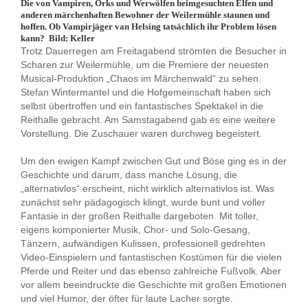
Die von Vampiren, Orks und Werwölfen heimgesuchten Elfen und
anderen märchenhaften Bewohner der Weilermühle staunen und
hoffen. Ob Vampirjäger van Helsing tatsächlich ihr Problem lösen
kann? Bild: Keller
Trotz Dauerregen am Freitagabend strömten die Besucher in
Scharen zur Weilermühle, um die Premiere der neuesten
Musical-Produktion „Chaos im Märchenwald“ zu sehen.
Stefan Wintermantel und die Hofgemeinschaft haben sich
selbst übertroffen und ein fantastisches Spektakel in die
Reithalle gebracht. Am Samstagabend gab es eine weitere
Vorstellung. Die Zuschauer waren durchweg begeistert.
Um den ewigen Kampf zwischen Gut und Böse ging es in der
Geschichte und darum, dass manche Lösung, die
„alternativlos“ erscheint, nicht wirklich alternativlos ist. Was
zunächst sehr pädagogisch klingt, wurde bunt und voller
Fantasie in der großen Reithalle dargeboten. Mit toller,
eigens komponierter Musik, Chor- und Solo-Gesang,
Tänzern, aufwändigen Kulissen, professionell gedrehten
Video-Einspielern und fantastischen Kostümen für die vielen
Pferde und Reiter und das ebenso zahlreiche Fußvolk. Aber
vor allem beeindruckte die Geschichte mit großen Emotionen
und viel Humor, der öfter für laute Lacher sorgte.