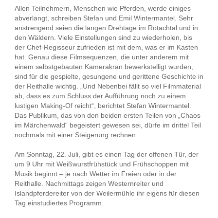
Allen Teilnehmern, Menschen wie Pferden, werde einiges
abverlangt, schreiben Stefan und Emil Wintermantel. Sehr
anstrengend seien die langen Drehtage im Rotachtal und in
den Wäldern. Viele Einstellungen sind zu wiederholen, bis
der Chef-Regisseur zufrieden ist mit dem, was er im Kasten
hat. Genau diese Filmsequenzen, die unter anderem mit
einem selbstgebauten Kamerakran bewerkstelligt wurden,
sind für die gespielte, gesungene und gerittene Geschichte in
der Reithalle wichtig. „Und Nebenbei fällt so viel Filmmaterial
ab, dass es zum Schluss der Aufführung noch zu einem
lustigen Making-Of reicht“, berichtet Stefan Wintermantel.
Das Publikum, das von den beiden ersten Teilen von „Chaos
im Märchenwald“ begeistert gewesen sei, dürfe im drittel Teil
nochmals mit einer Steigerung rechnen.
Am Sonntag, 22. Juli, gibt es einen Tag der offenen Tür, der
um 9 Uhr mit Weißwurstfrühstück und Frühschoppen mit
Musik beginnt – je nach Wetter im Freien oder in der
Reithalle. Nachmittags zeigen Westernreiter und
Islandpferdereiter von der Weilermühle ihr eigens für diesen
Tag einstudiertes Programm.