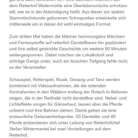
dem Reiterhof Weilermühle eine Überlebensnische ertrotzen
will, wie es in der Ankündigung heißt. Aus dieser zur späten
Stammtischstunde geborenen Schnapsidee entwickelte sich
mittlerweile ein in dieser Art wohl einmaliges Format.
Zum dritten Mal haben die Männer hemmungslos Märchen-
und Fantasystoffe auf reiterlich Darstellbares hin geplündert
und ihre selbst gestrickte Geschichte um weitere 80 Minuten
weitergesponnen. Dabei mischen sie Lokalkolorit und
schräge Gangs unter, auch ein bisschen Tiefgang fehle nicht,
so der Veranstalter.
Schauspiel, Reiterspiel, Musik, Gesang und Tanz werden
kombiniert mit Videoaufnahmen, die die reitenden
Kontrahenten in den Wäldern entlang der Rotach in Aktionen
zeigen, die in der Reithalle nicht darstellbar sind. Nebel- und
Lichteffekte sorgen für Gänsehaut, lassen aber die Pferde
unbeirrt cool ihre Bahnen ziehen: Damit geben sie eine
erstaunliche Gelassenheitsprobe. 50 Darsteller und 40
Pferde präsentieren sich unter Leitung von Reiterhofchef
Stefan Wintermantel bei zwei Vorstellungen auf dem
Reiterhof.