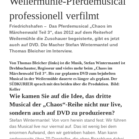
Weilermühle-Pferdemusical
professionell verfilmt
Friedrichshafen – Das Pferdemusical „Chaos im
Märchenwald Teil 3“, das 2012 auf dem Reiterhof
Weilermühle die Zuschauer begeisterte, gibt es jetzt
auch auf DVD. Die Macher Stefan Wintermantel und
Thomas Bleicher im Interview.
Von Thomas Bleicher (links) ist die Musik, Stefan Wintermantel ist
Drehbuchautor, Regisseur und vieles mehr beim „Chaos im
Märchenwald Teil 3“. Bis zur geplanten DVD zum bejubelten
Musical in der Weilermühle dauerte es länger als geplant. Der
SÜDKURIER sprach mit den beiden über die Produktion. Bild:
Keller
Wie kamen Sie auf die Idee, das dritte
Musical der „Chaos“-Reihe nicht nur live,
sondern auch auf DVD zu produzieren?
Stefan Wintermantel: Von vorn herein stand fest: Wir führen
das Musical live nur viermal auf. Das ist wenig bei dem
enormen Aufwand, den wir getrieben haben. Man kann
andererseits über 70 Darsteller, die ohne Bezahlung dabei