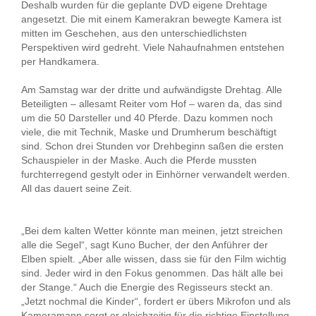
Deshalb wurden für die geplante DVD eigene Drehtage
angesetzt. Die mit einem Kamerakran bewegte Kamera ist
mitten im Geschehen, aus den unterschiedlichsten
Perspektiven wird gedreht. Viele Nahaufnahmen entstehen
per Handkamera.
Am Samstag war der dritte und aufwändigste Drehtag. Alle
Beteiligten – allesamt Reiter vom Hof – waren da, das sind
um die 50 Darsteller und 40 Pferde. Dazu kommen noch
viele, die mit Technik, Maske und Drumherum beschäftigt
sind. Schon drei Stunden vor Drehbeginn saßen die ersten
Schauspieler in der Maske. Auch die Pferde mussten
furchterregend gestylt oder in Einhörner verwandelt werden.
All das dauert seine Zeit.
„Bei dem kalten Wetter könnte man meinen, jetzt streichen
alle die Segel“, sagt Kuno Bucher, der den Anführer der
Elben spielt. „Aber alle wissen, dass sie für den Film wichtig
sind. Jeder wird in den Fokus genommen. Das hält alle bei
der Stange.“ Auch die Energie des Regisseurs steckt an.
„Jetzt nochmal die Kinder“, fordert er übers Mikrofon und als
Kameramann sorgt er gleichzeitig für die richtige Einstellung