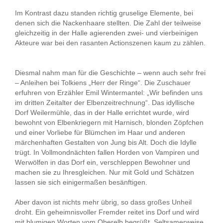
Im Kontrast dazu standen richtig gruselige Elemente, bei
denen sich die Nackenhaare stellten. Die Zahl der teilweise
gleichzeitig in der Halle agierenden zwei- und vierbeinigen
Akteure war bei den rasanten Actionszenen kaum zu zählen.
Diesmal nahm man für die Geschichte – wenn auch sehr frei
– Anleihen bei Tolkiens „Herr der Ringe“. Die Zuschauer
erfuhren von Erzähler Emil Wintermantel: „Wir befinden uns
im dritten Zeitalter der Elbenzeitrechnung“. Das idyllische
Dorf Weilermühle, das in der Halle errichtet wurde, wird
bewohnt von Elbenkriegern mit Harnisch, blonden Zöpfchen
und einer Vorliebe für Blümchen im Haar und anderen
märchenhaften Gestalten von Jung bis Alt. Doch die Idylle
trügt. In Vollmondnächten fallen Horden von Vampiren und
Werwölfen in das Dorf ein, verschleppen Bewohner und
machen sie zu Ihresgleichen. Nur mit Gold und Schätzen
lassen sie sich einigermaßen besänftigen.
Aber davon ist nichts mehr übrig, so dass großes Unheil
droht. Ein geheimnisvoller Fremder reitet ins Dorf und wird
mit blumigen Worten vom Oberelb begrüßt. Seltsamerweise