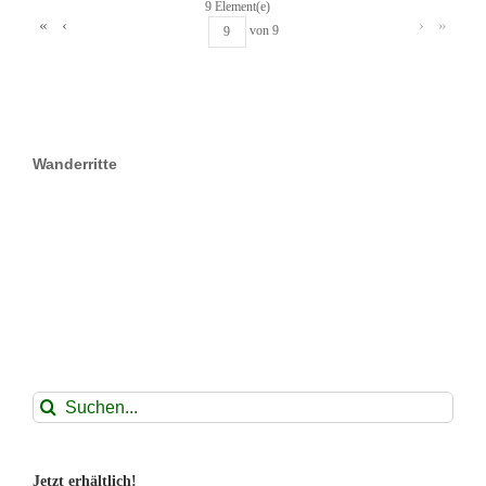
9 Element(e)
«
‹
›
»
von
9
Wanderritte
Suche
nach:
Jetzt erhältlich!