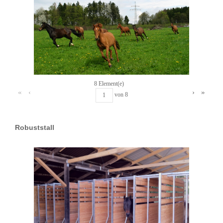
8 Element(e)
«
‹
›
»
von
8
Robuststall