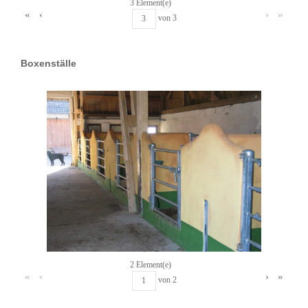
3 Element(e)
«
‹
›
»
von
3
Boxenställe
2 Element(e)
«
‹
›
»
von
2