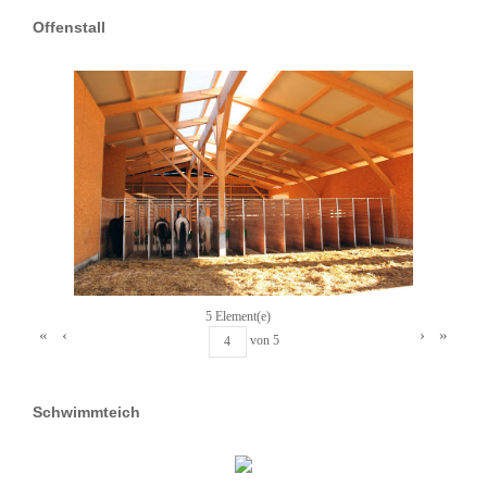
Offenstall
5 Element(e)
«
‹
›
»
von
5
Schwimmteich