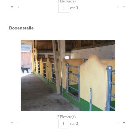
3 Element(e)
«
‹
›
»
von
3
Boxenställe
2 Element(e)
«
‹
›
»
von
2