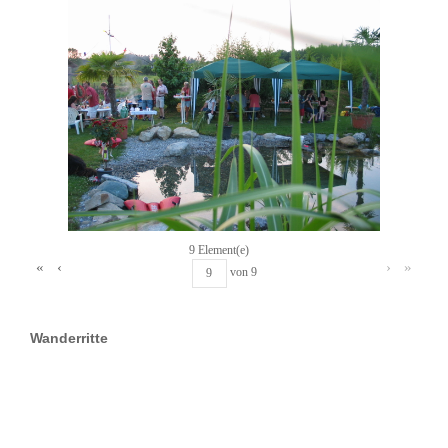
9 Element(e)
«
‹
›
»
von
9
Wanderritte