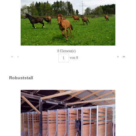
8 Element(e)
«
‹
›
»
von
8
Robuststall