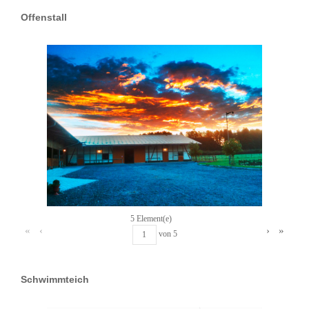
Offenstall
5 Element(e)
«
‹
›
»
von
5
Schwimmteich