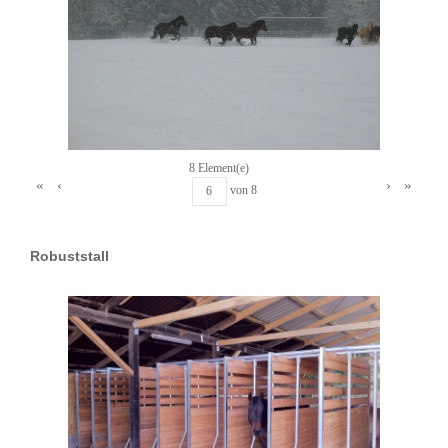
8 Element(e)
«
‹
›
»
von
8
Robuststall