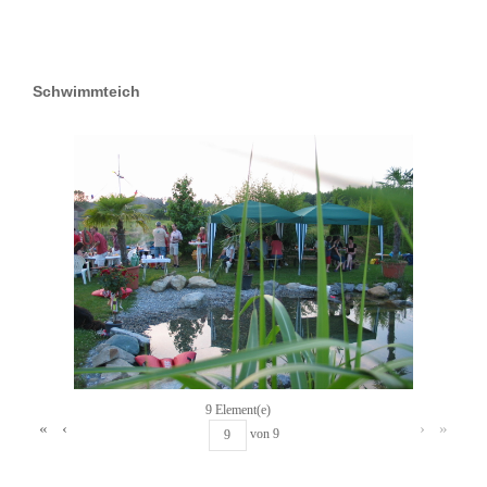
Schwimmteich
9 Element(e)
«
‹
›
»
von
9