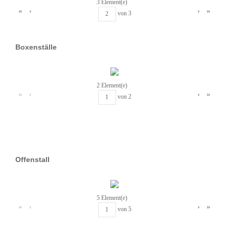
3 Element(e)
«
‹
›
»
von
3
Boxenställe
2 Element(e)
«
‹
›
»
von
2
Offenstall
5 Element(e)
«
‹
›
»
von
5