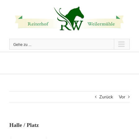
Zum
Inhalt
springen
Gehe zu ...
Halle / Platz
Zurück
Vor
Halle / Platz