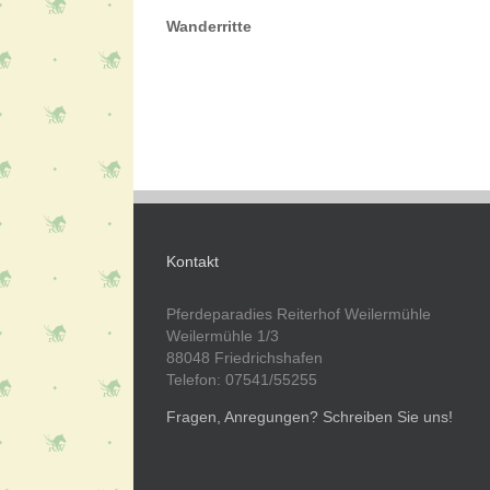
Wanderritte
Kontakt
Pferdeparadies Reiterhof Weilermühle
Weilermühle 1/3
88048 Friedrichshafen
Telefon: 07541/55255
Fragen, Anregungen? Schreiben Sie uns!