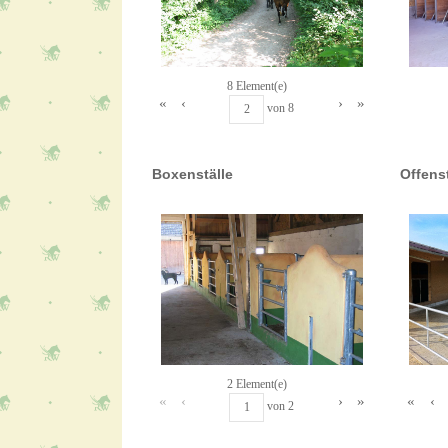
8 Element(e)
«
‹
›
»
von
8
Boxenställe
Offenst
2 Element(e)
«
‹
«
‹
›
»
von
2