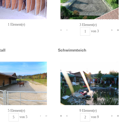
1 Element(e)
3 Element(e)
«
‹
›
»
von
3
all
Schwimmteich
5 Element(e)
9 Element(e)
›
»
«
‹
›
»
von
5
von
9