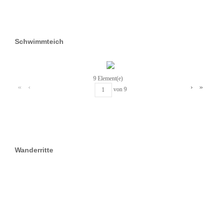
Schwimmteich
9 Element(e)
«
‹
›
»
von
9
Wanderritte