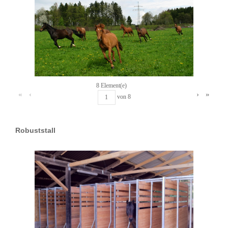
8 Element(e)
«
‹
›
»
von
8
Robuststall