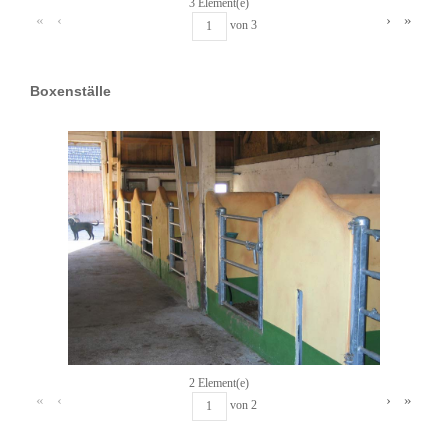
3 Element(e)
«
‹
›
»
von
3
Boxenställe
2 Element(e)
«
‹
›
»
von
2