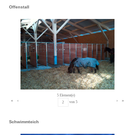
Offenstall
5 Element(e)
«
‹
›
»
von
5
Schwimmteich