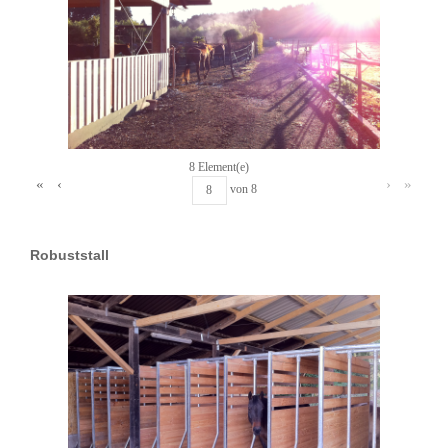
8 Element(e)
«
‹
›
»
von
8
Robuststall