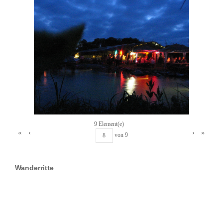
9 Element(e)
«
‹
›
»
von
9
Wanderritte